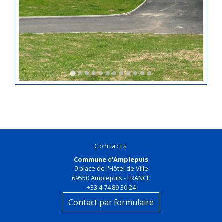
Contacts
Commune d'Amplepuis
9 place de l'Hôtel de Ville
69550 Amplepuis - FRANCE
+33 4 74 89 30 24
Contact par formulaire