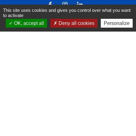
This site uses cookies and gives you control over what you want
to activate
OK, accept all
Deny all cookies
Personalize
Liens
FACEBOOK
INSTAGRAM
LINKEDIN
Mentions légales
-
Politique de confidentialité
-
Accessibilité
-
Plan du site
-
Gestion des cookies
Site créé en partenariat avec Réseau des Communes