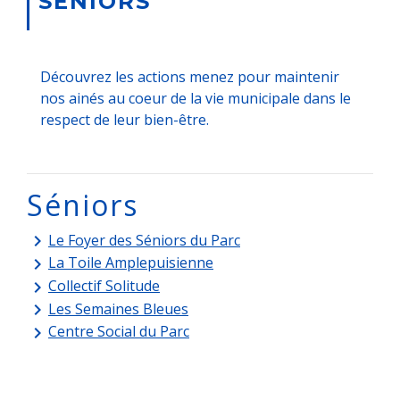
SÉNIORS
Découvrez les actions menez pour maintenir
nos ainés au coeur de la vie municipale dans le
respect de leur bien-être.
Séniors
Le Foyer des Séniors du Parc
keyboard_arrow_right
La Toile Amplepuisienne
keyboard_arrow_right
Collectif Solitude
keyboard_arrow_right
Les Semaines Bleues
keyboard_arrow_right
Centre Social du Parc
keyboard_arrow_right