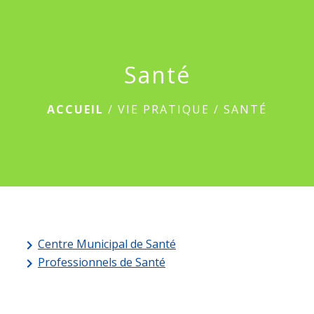
menu
Santé
ACCUEIL
/
VIE PRATIQUE
/
SANTÉ
Centre Municipal de Santé
keyboard_arrow_right
Professionnels de Santé
keyboard_arrow_right