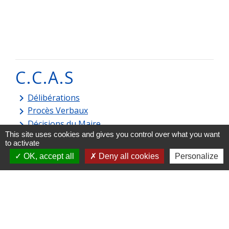
C.C.A.S
Délibérations
keyboard_arrow_right
Procès Verbaux
keyboard_arrow_right
Décisions du Maire
keyboard_arrow_right
This site uses cookies and gives you control over what you want
to activate
OK, accept all
Deny all cookies
Personalize
Contacts
Commune d'Amplepuis
9 place de l'Hôtel de Ville
69550 Amplepuis - FRANCE
+33 4 74 89 30 24