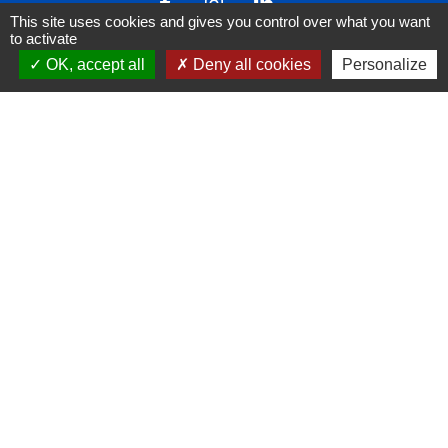
This site uses cookies and gives you control over what you want
to activate
OK, accept all
Deny all cookies
Personalize
Liens
FACEBOOK
INSTAGRAM
LINKEDIN
Mentions légales
-
Politique de confidentialité
-
Accessibilité
-
Plan du site
-
Gestion des cookies
Site créé en partenariat avec Réseau des Communes