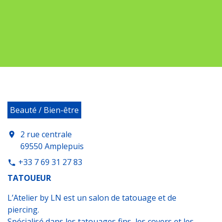
Beauté / Bien-être
2 rue centrale
location_on
69550 Amplepuis
+33 7 69 31 27 83
phone
TATOUEUR
L’Atelier by LN est un salon de tatouage et de
piercing.
Spécialisé dans les tatouages fins, les covers et les