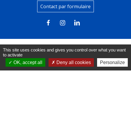
Contact par formulaire
This site uses cookies and gives you control over what you want
to activate
Liens
OK, accept all
Deny all cookies
Personalize
FACEBOOK
INSTAGRAM
LINKEDIN
Mentions légales
-
Politique de confidentialité
-
Accessibilité
-
Plan du site
-
Gestion des cookies