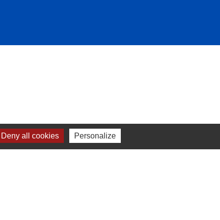
Deny all cookies
Personalize
-
Plan du site
-
Gestion des cookies
es Communes