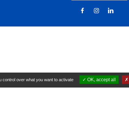
 control over what you want to activate
OK, accept all
tions légales
-
Politique de confidentialité
-
Accessibilité
Site créé en partenariat avec Réseau d