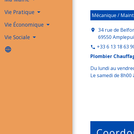
Vie Pratique
Mécanique / Main
Vie Économique
34 rue de Belfor
location_on
Vie Sociale
69550 Amplepui
+33 6 13 18 63 9
phone
language
Plombier Chauffa
Du lundi au vendre
Le samedi de 8h00 
Coordo