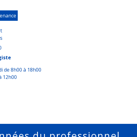
tenance
t
s
0
giste
di de 8h00 à 18h00
à 12h00
nnées du professionnel