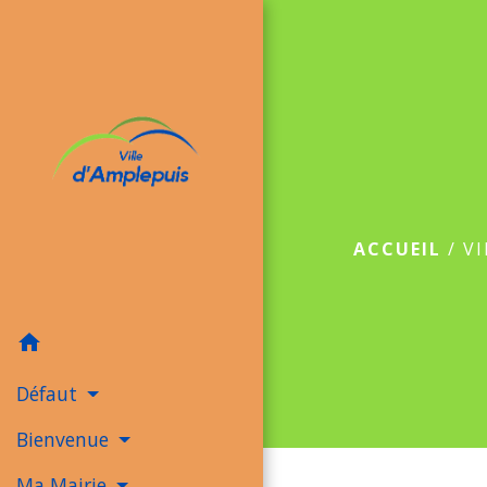
ACCUEIL
/
V
home
Défaut
Bienvenue
Ma Mairie