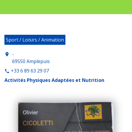
Sport / Loisirs / Animation
-
location_on
69550 Amplepuis
+33 6 89 63 29 07
phone
Activités Physiques Adaptées et Nutrition