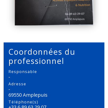
Coordonnées du
professionnel
Responsable
-
Adresse
-
69550 Amplepuis
Téléphone(s)
+33 6 89 63 29 07