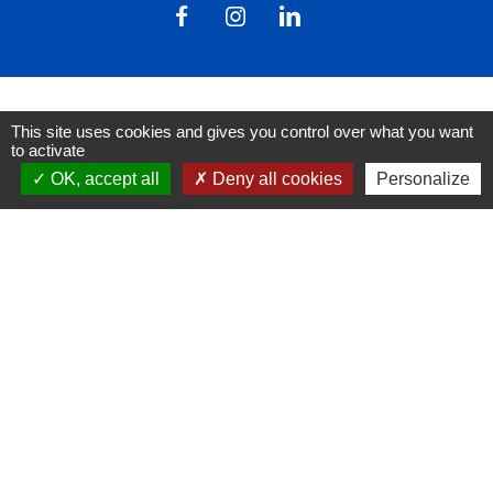
This site uses cookies and gives you control over what you want
Liens
to activate
OK, accept all
Deny all cookies
Personalize
FACEBOOK
INSTAGRAM
LINKEDIN
Mentions légales
-
Politique de confidentialité
-
Accessibilité
-
Plan du site
-
Gestion des cookies
Site créé en partenariat avec Réseau des Communes