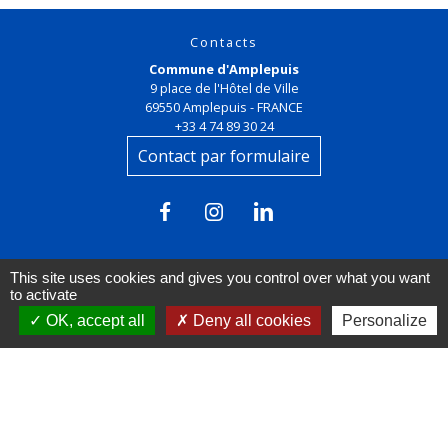
Contacts
Commune d'Amplepuis
9 place de l'Hôtel de Ville
69550 Amplepuis - FRANCE
+33 4 74 89 30 24
Contact par formulaire
This site uses cookies and gives you control over what you want
to activate
OK, accept all
Deny all cookies
Personalize
Liens
FACEBOOK
INSTAGRAM