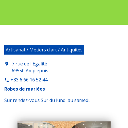
Artisanat / Métiers d’art / Antiquités
7 rue de l'Egalité
location_on
69550 Amplepuis
+33 6 66 16 52 44
phone
Robes de mariées
Sur rendez-vous Sur du lundi au samedi.