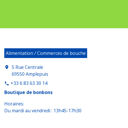
Alimentation / Commerces de bouche
5 Rue Centrale
location_on
69550 Amplepuis
+33 6 83 63 30 14
phone
Boutique de bonbons
Horaires:
Du mardi au vendredi : 13h45-17h30