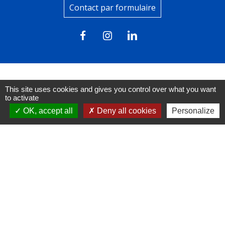
Contact par formulaire
This site uses cookies and gives you control over what you want
Liens
to activate
OK, accept all
Deny all cookies
Personalize
FACEBOOK
INSTAGRAM
LINKEDIN
Mentions légales
-
Politique de confidentialité
-
Accessibilité
-
Plan du site
-
Gestion des cookies