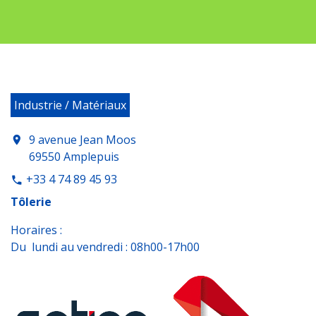
Industrie / Matériaux
9 avenue Jean Moos
location_on
69550 Amplepuis
+33 4 74 89 45 93
phone
Tôlerie
Horaires :
Du lundi au vendredi : 08h00-17h00