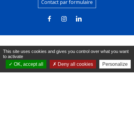
Contact par formulaire
This site uses cookies and gives you control over what you want
Liens
to activate
OK, accept all
Deny all cookies
Personalize
FACEBOOK
INSTAGRAM
LINKEDIN
Mentions légales
-
Politique de confidentialité
-
Accessibilité
-
Plan du site
-
Gestion des cookies