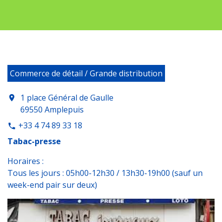
Commerce de détail / Grande distribution
1 place Général de Gaulle
location_on
69550 Amplepuis
+33 4 74 89 33 18
phone
Tabac-presse
Horaires :
Tous les jours : 05h00-12h30 / 13h30-19h00 (sauf un
week-end pair sur deux)