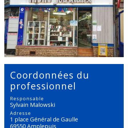
Coordonnées du
professionnel
Responsable
Sylvain Malowski
Adresse
1 place Général de Gaulle
69550 Amplepuis