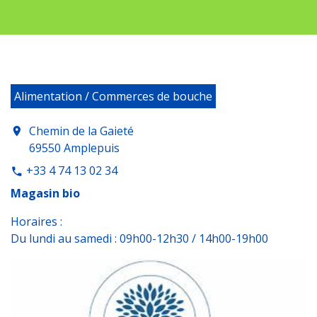
Alimentation / Commerces de bouche
Chemin de la Gaieté
location_on
69550 Amplepuis
+33 4 74 13 02 34
phone
Magasin bio
Horaires :
Du lundi au samedi : 09h00-12h30 / 14h00-19h00