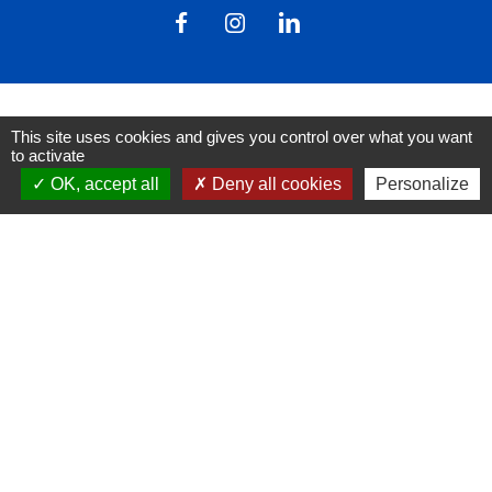
This site uses cookies and gives you control over what you want
to activate
Liens
OK, accept all
Deny all cookies
Personalize
FACEBOOK
INSTAGRAM
LINKEDIN
Mentions légales
-
Politique de confidentialité
-
Accessibilité
-
Plan du site
-
Gestion des cookies
Site créé en partenariat avec Réseau des Communes