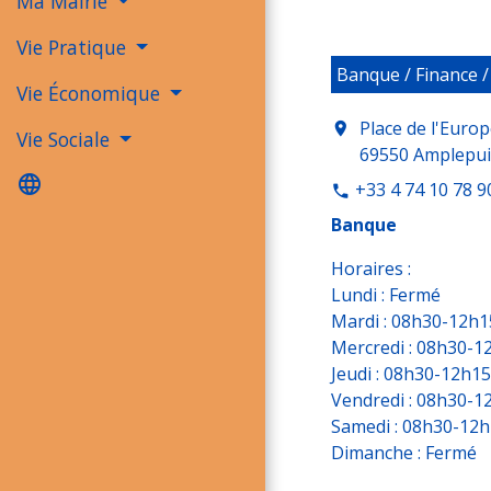
Ma Mairie
Vie Pratique
Banque / Finance 
Vie Économique
Place de l'Euro
location_on
Vie Sociale
69550 Amplepui
language
+33 4 74 10 78 9
phone
Banque
Horaires :
Lundi : Fermé
Mardi : 08h30-12h1
Mercredi : 08h30-1
Jeudi : 08h30-12h1
Vendredi : 08h30-1
Samedi : 08h30-12
Dimanche : Fermé