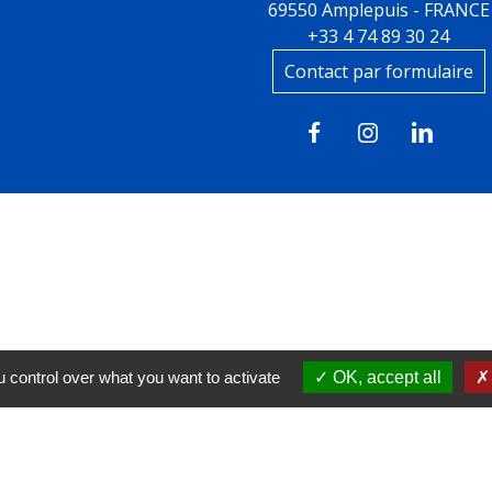
69550 Amplepuis - FRANCE
+33 4 74 89 30 24
Contact par formulaire
 control over what you want to activate
OK, accept all
tions légales
-
Politique de confidentialité
-
Accessibilité