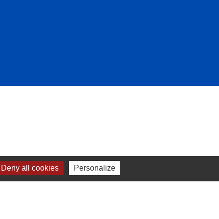
Deny all cookies
Personalize
-
Plan du site
-
Gestion des cookies