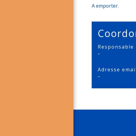
A emporter.
Coordo
Responsable
-
Adresse emai
-