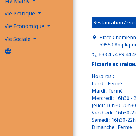
Ma Mairie
Vie Pratique
Restauration / Ga
Vie Économique
Place Chomien
location_on
Vie Sociale
69550 Amplepui
language
+33 4 74 89 44 4
phone
Pizzeria et traite
Horaires :
Lundi : Fermé
Mardi : Fermé
Mercredi : 16h30 - 
Jeudi : 16h30-20h30
Vendredi : 16h30-2
Samedi : 16h30-22
Dimanche : Fermé