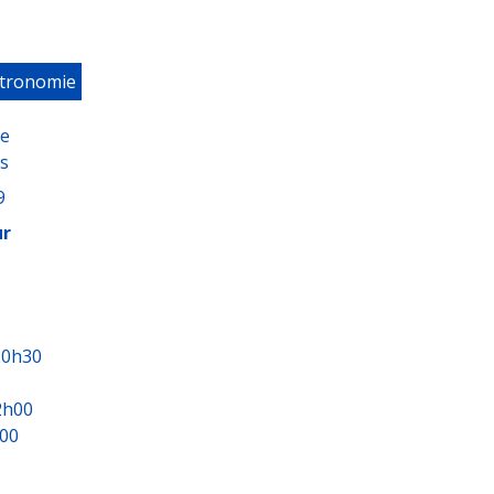
stronomie
ne
s
9
ur
20h30
2h00
h00