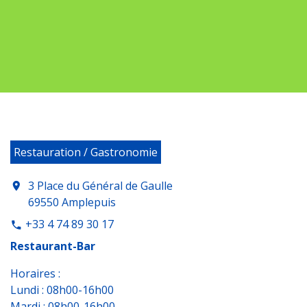
Restauration / Gastronomie
3 Place du Général de Gaulle
location_on
69550 Amplepuis
+33 4 74 89 30 17
phone
Restaurant-Bar
Horaires :
Lundi : 08h00-16h00
Mardi : 08h00-16h00