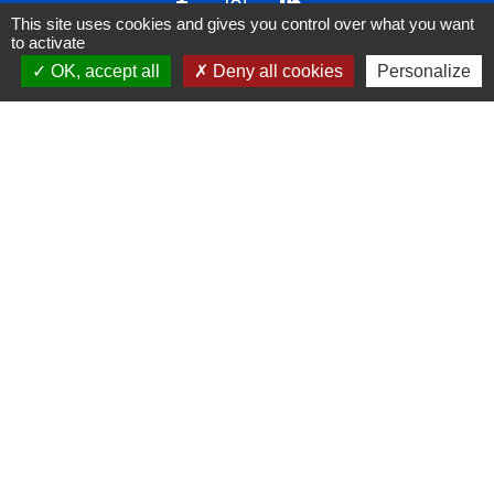
This site uses cookies and gives you control over what you want
to activate
OK, accept all
Deny all cookies
Personalize
Liens
FACEBOOK
INSTAGRAM
LINKEDIN
Mentions légales
-
Politique de confidentialité
-
Accessibilité
-
Plan du site
-
Gestion des cookies
Site créé en partenariat avec Réseau des Communes