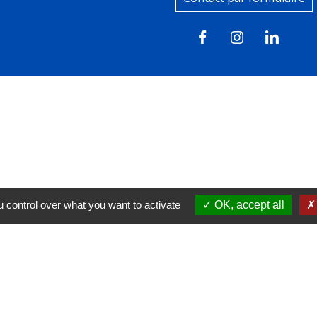
 control over what you want to activate
OK, accept all
tions légales
-
Politique de confidentialité
-
Accessibilité
Site créé en partenariat avec Réseau d