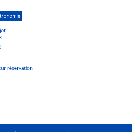
stronomie
jot
s
5
sur réservation.