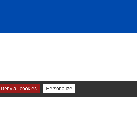
Deny all cookies
Personalize
-
Plan du site
-
Gestion des cookies
es Communes