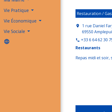
Vie Pratique
Restauration / Ga
Vie Économique
1 rue Daniel Far
location_on
Vie Sociale
69550 Amplepui
+33 6 64 62 30 7
phone
language
Restaurants
Repas midi et soir, 