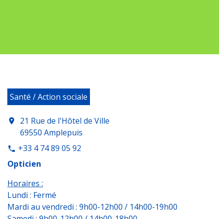
Santé / Action sociale
21 Rue de l'Hôtel de Ville
location_on
69550 Amplepuis
+33 4 74 89 05 92
phone
Opticien
Horaires :
Lundi : Fermé
Mardi au vendredi : 9h00-12h00 / 14h00-19h00
Samedi : 9h00-12h00 / 14h00-18h00