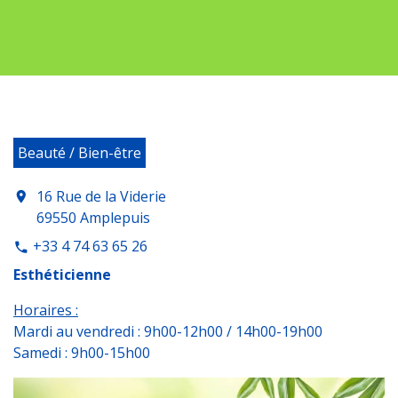
Beauté / Bien-être
16 Rue de la Viderie
location_on
69550 Amplepuis
+33 4 74 63 65 26
phone
Esthéticienne
Horaires :
Mardi au vendredi : 9h00-12h00 / 14h00-19h00
Samedi : 9h00-15h00