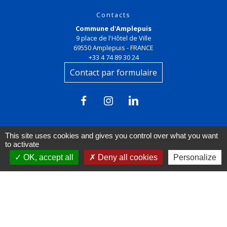
Contacts
Commune d'Amplepuis
9 place de l'Hôtel de Ville
69550 Amplepuis - FRANCE
+33 4 74 89 30 24
Contact par formulaire
This site uses cookies and gives you control over what you want
to activate
OK, accept all
Deny all cookies
Personalize
Liens
FACEBOOK
INSTAGRAM