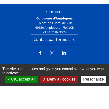
Contacts
Commune d'Amplepuis
9 place de l'Hôtel de Ville
69550 Amplepuis - FRANCE
+33 4 74 89 30 24
Contact par formulaire
This site uses cookies and gives you control over what you want
to activate
OK, accept all
Deny all cookies
Personalize
Liens
FACEBOOK
INSTAGRAM