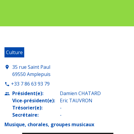
Culture
35 rue Saint Paul
location_on
69550 Amplepuis
+33 7 86 63 93 79
phone
Président(e):
Damien CHATARD
people
Vice-président(e):
Eric TAUVRON
Trésorier(e):
-
Secrétaire:
-
Musique, chorales, groupes musicaux