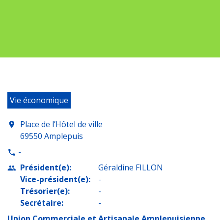
Vie économique
Place de l’Hôtel de ville
location_on
69550 Amplepuis
-
phone
Président(e):
Géraldine FILLON
people
Vice-président(e):
-
Trésorier(e):
-
Secrétaire:
-
Union Commerciale et Artisanale Amplepuisienne