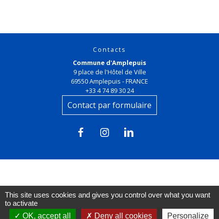
Contacts
Commune d'Amplepuis
9 place de l'Hôtel de Ville
69550 Amplepuis - FRANCE
+33 4 74 89 30 24
Contact par formulaire
Liens
This site uses cookies and gives you control over what you want
to activate
OK, accept all
Deny all cookies
Personalize