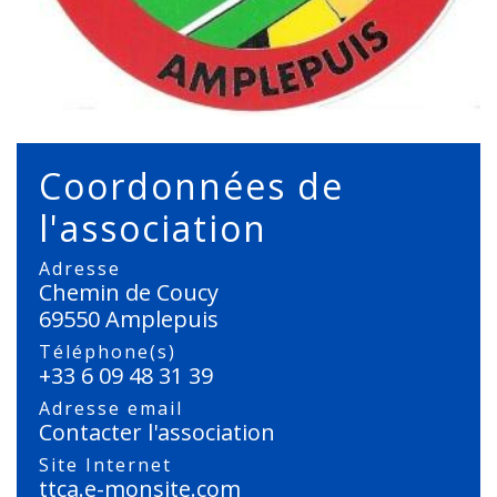
Coordonnées de
l'association
Adresse
Chemin de Coucy
69550 Amplepuis
Téléphone(s)
+33 6 09 48 31 39
Adresse email
Contacter l'association
Site Internet
ttca.e-monsite.com