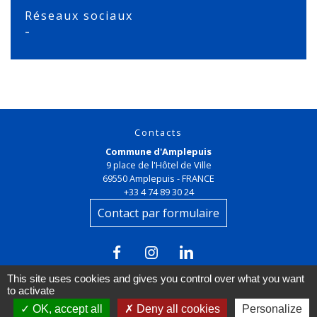
Réseaux sociaux
-
Contacts
Commune d'Amplepuis
9 place de l'Hôtel de Ville
69550 Amplepuis - FRANCE
+33 4 74 89 30 24
Contact par formulaire
This site uses cookies and gives you control over what you want
to activate
OK, accept all
Deny all cookies
Personalize