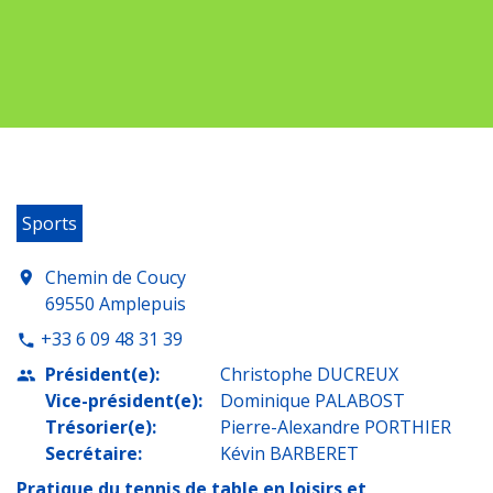
Sports
Chemin de Coucy
location_on
69550 Amplepuis
+33 6 09 48 31 39
phone
Président(e):
Christophe DUCREUX
people
Vice-président(e):
Dominique PALABOST
Trésorier(e):
Pierre-Alexandre PORTHIER
Secrétaire:
Kévin BARBERET
Pratique du tennis de table en loisirs et