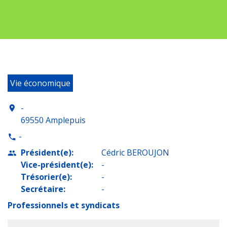
Vie économique
-
location_on
69550 Amplepuis
-
phone
Président(e):
Cédric BEROUJON
people
Vice-président(e):
-
Trésorier(e):
-
Secrétaire:
-
Professionnels et syndicats