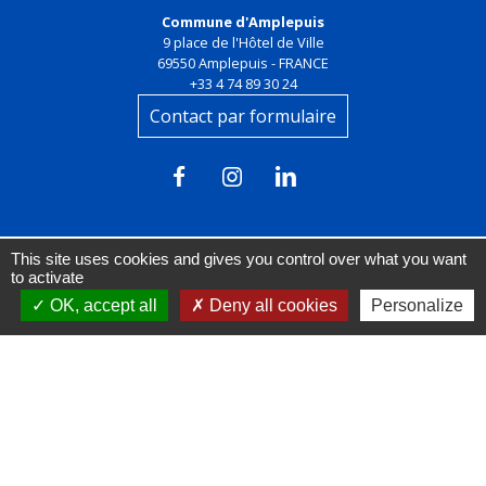
Commune d'Amplepuis
9 place de l'Hôtel de Ville
69550 Amplepuis - FRANCE
+33 4 74 89 30 24
Contact par formulaire
This site uses cookies and gives you control over what you want
to activate
OK, accept all
Deny all cookies
Personalize
Liens
FACEBOOK
INSTAGRAM
LINKEDIN