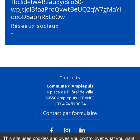
fbclid=IwAR2au3yi8ro60-
wpJtjoI3faaProQvwtBeUQ2qW7gMaYi
qeoD8abhR5LeOw
Réseaux sociaux
-
Contacts
Commune d'Amplepuis
9 place de l'Hôtel de Ville
69550 Amplepuis - FRANCE
+33 4 74 89 30 24
Contact par formulaire
This site uses cookies and gives you control over what you want