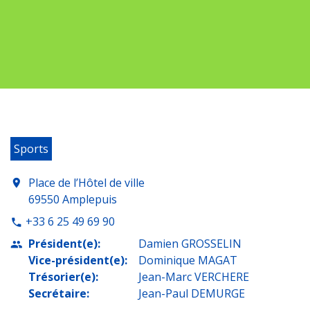
Sports
Place de l’Hôtel de ville
location_on
69550 Amplepuis
+33 6 25 49 69 90
phone
Président(e):
Damien GROSSELIN
people
Vice-président(e):
Dominique MAGAT
Trésorier(e):
Jean-Marc VERCHERE
Secrétaire:
Jean-Paul DEMURGE