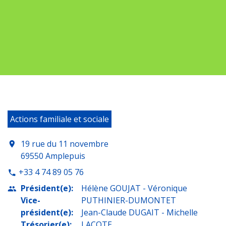
Actions familiale et sociale
19 rue du 11 novembre
location_on
69550 Amplepuis
+33 4 74 89 05 76
phone
Président(e):
Hélène GOUJAT - Véronique
people
Vice-
PUTHINIER-DUMONTET
président(e):
Jean-Claude DUGAIT - Michelle
Trésorier(e):
LACOTE