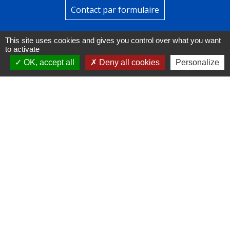
Contact par formulaire
This site uses cookies and gives you control over what you want
to activate
OK, accept all
Deny all cookies
Personalize
Liens
FACEBOOK
INSTAGRAM
LINKEDIN
Mentions légales
-
Politique de confidentialité
-
Accessibilité
-
Plan du site
-
Gestion des cookies