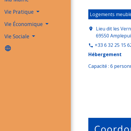
Vie Pratique
Logements meubl
Vie Économique
Lieu dit les Ver
location_on
69550 Amplepui
Vie Sociale
+33 6 32 25 15 6
phone
language
Hébergement
Capacité : 6 person
Coordo