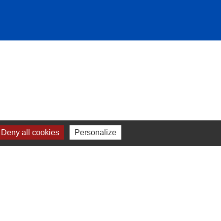
Deny all cookies
Personalize
-
Plan du site
-
Gestion des cookies
es Communes