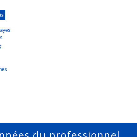
és
nayes
s
2
nes
nnées du professionnel