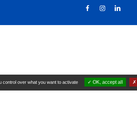
 control over what you want to activate
OK, accept all
tions légales
-
Politique de confidentialité
-
Accessibilité
Site créé en partenariat avec Réseau d