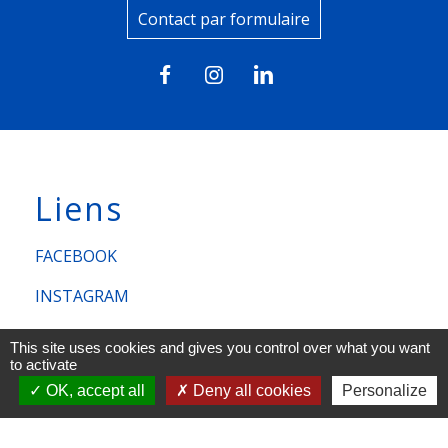
Contact par formulaire
Liens
FACEBOOK
INSTAGRAM
LINKEDIN
This site uses cookies and gives you control over what you want
to activate
OK, accept all
Deny all cookies
Personalize
Mentions légales
-
Politique de confidentialité
-
Accessibilité
-
Plan du site
-
Gestion des cookies