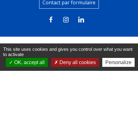
Contact par formulaire
This site uses cookies and gives you control over what you want
to activate
Liens
OK, accept all
Deny all cookies
Personalize
FACEBOOK
INSTAGRAM
LINKEDIN
Mentions légales
-
Politique de confidentialité
-
Accessibilité
-
Plan du site
-
Gestion des cookies