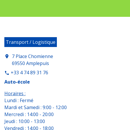
Transport / Logistique
7 Place Chomienne
location_on
69550 Amplepuis
+33 4 74 89 31 76
phone
Auto-école
Horaires :
Lundi : Fermé
Mardi et Samedi : 9:00 - 12:00
Mercredi : 14:00 - 20:00
Jeudi : 10:00 - 13:00
Vendredi : 14:00 - 18:00