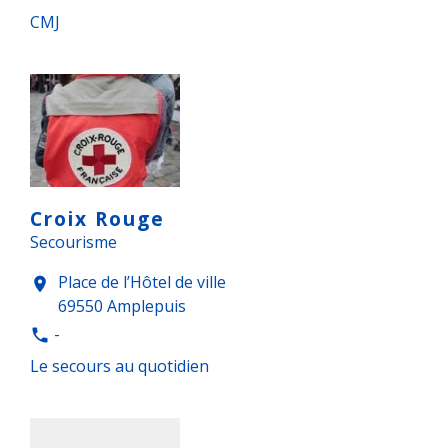
CMJ
Croix Rouge
Secourisme
Place de l’Hôtel de ville
location_on
69550 Amplepuis
-
phone
Le secours au quotidien