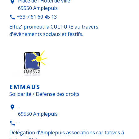
Place de l’Hôtel de ville
location_on
69550 Amplepuis
+33 7 61 60 45 13
phone
Effuz' promeut la CULTURE au travers
d'évènements sociaux et festifs.
EMMAUS
Solidarité / Défense des droits
-
location_on
69550 Amplepuis
-
phone
Délégation d'Amplepuis associations caritatives à