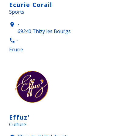
Ecurie Corail
Sports
-
location_on
69240 Thizy les Bourgs
-
phone
Ecurie
Effuz'
Culture