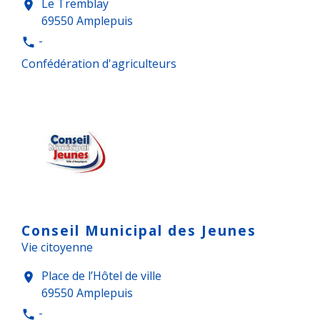
Le Tremblay
location_on
69550 Amplepuis
-
phone
Confédération d'agriculteurs
Conseil Municipal des Jeunes
Vie citoyenne
Place de l’Hôtel de ville
location_on
69550 Amplepuis
-
phone