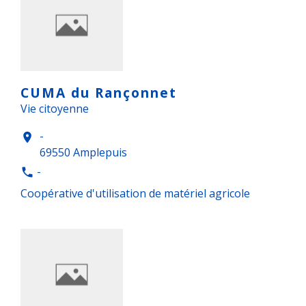
CUMA du Rançonnet
Vie citoyenne
-
location_on
69550 Amplepuis
-
phone
Coopérative d'utilisation de matériel agricole