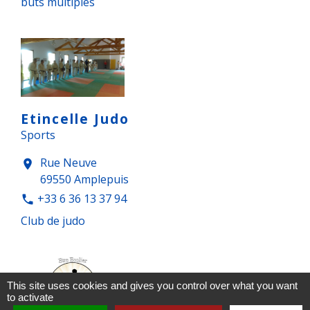
buts multiples
Etincelle Judo
Sports
Rue Neuve
location_on
69550 Amplepuis
+33 6 36 13 37 94
phone
Club de judo
This site uses cookies and gives you control over what you want
to activate