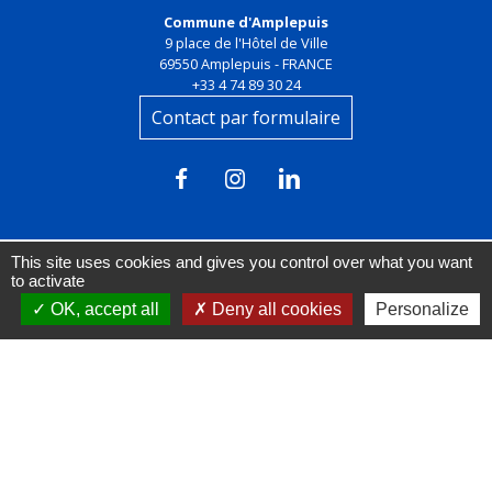
Commune d'Amplepuis
9 place de l'Hôtel de Ville
69550 Amplepuis - FRANCE
+33 4 74 89 30 24
Contact par formulaire
This site uses cookies and gives you control over what you want
to activate
OK, accept all
Deny all cookies
Personalize
Liens
FACEBOOK
INSTAGRAM
LINKEDIN