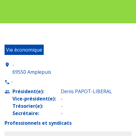
Vie économique
-
location_on
69550 Amplepuis
-
phone
Président(e):
Denis PAPOT-LIBERAL
people
Vice-président(e):
-
Trésorier(e):
-
Secrétaire:
-
Professionnels et syndicats