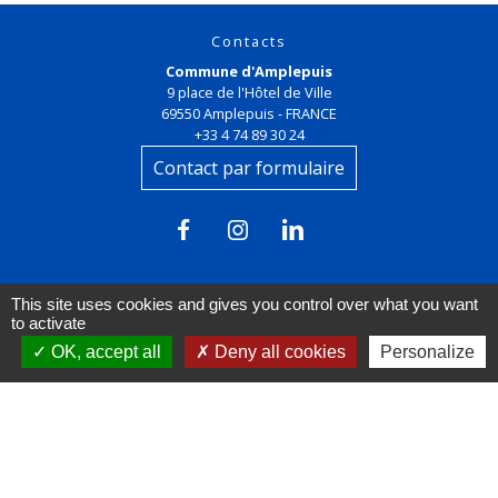
Contacts
Commune d'Amplepuis
9 place de l'Hôtel de Ville
69550 Amplepuis - FRANCE
+33 4 74 89 30 24
Contact par formulaire
This site uses cookies and gives you control over what you want
to activate
OK, accept all
Deny all cookies
Personalize
Liens
FACEBOOK
INSTAGRAM