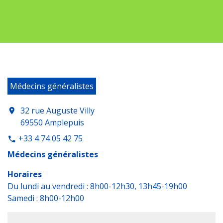
Médecins généralistes
32 rue Auguste Villy
location_on
69550 Amplepuis
+33 4 74 05 42 75
phone
Médecins généralistes
Horaires
Du lundi au vendredi : 8h00-12h30, 13h45-19h00
Samedi : 8h00-12h00