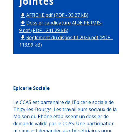
jointes
AFFICHE.pdf (PDF - 93.27 kB)
file_download
Dossier candidature AIDE PERMIS-
file_download
9.pdf (PDF - 241.29 kB)
Règlement du dispositif 2026.pdf (PDF -
file_download
113.99 kB)
Epicerie Sociale
Le CCAS est partenaire de l’Epicerie sociale de
Thizy-les-Bourgs. Les travailleurs sociaux de la
Maison du Rhône établissent un dossier de
demande validé par le CCAS. Une participation
minime est demandée aux bénéficiaires pour