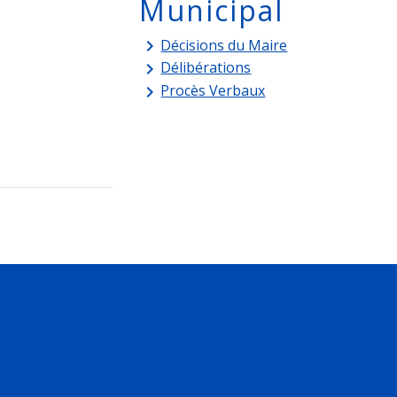
Municipal
Décisions du Maire
keyboard_arrow_right
Délibérations
keyboard_arrow_right
Procès Verbaux
keyboard_arrow_right