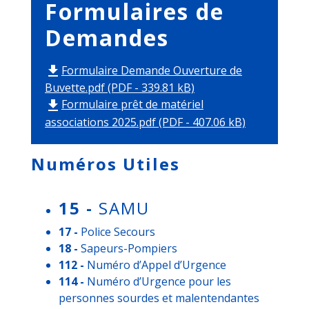
Formulaires de
Demandes
Formulaire Demande Ouverture de
file_download
Buvette.pdf (PDF - 339.81 kB)
Formulaire prêt de matériel
file_download
associations 2025.pdf (PDF - 407.06 kB)
Numéros Utiles
​​​​​​​15 -
SAMU
17 -
Police Secours
18 -
Sapeurs-Pompiers
112 -
Numéro d’Appel d’Urgence
114 -
Numéro d’Urgence pour les
personnes sourdes et malentendantes