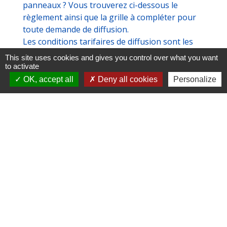
panneaux ? Vous trouverez ci-dessous le
règlement ainsi que la grille à compléter pour
toute demande de diffusion.
Les conditions tarifaires de diffusion sont les
suivantes :
This site uses cookies and gives you control over what you want
to activate
Gratuité pour les messages émanant : des
OK, accept all
Deny all cookies
Personalize
associations amplepuisiennes, de
l’établissement COR, et des communes
membres de la COR, pour les messages
municipaux uniquement.
50€ par message pour tous les autres
annonceurs, dont adhérents UCAA qui ont
la possibilité de diffuser un message par
an.
Documents
Panneaux