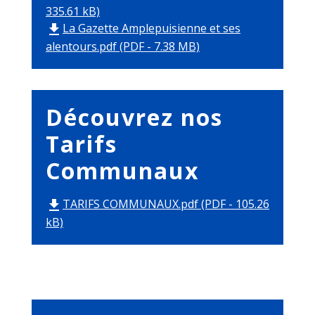
335.61 kB)
La Gazette Amplepuisienne et ses
file_download
alentours.pdf (PDF - 7.38 MB)
Découvrez nos
Tarifs
Communaux
TARIFS COMMUNAUX.pdf (PDF - 105.26
file_download
kB)