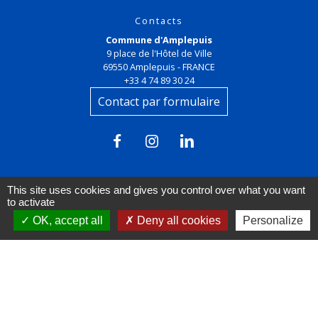
Contacts
Commune d'Amplepuis
9 place de l'Hôtel de Ville
69550 Amplepuis - FRANCE
+33 4 74 89 30 24
Contact par formulaire
This site uses cookies and gives you control over what you want
to activate
OK, accept all
Deny all cookies
Personalize
Liens
FACEBOOK
INSTAGRAM