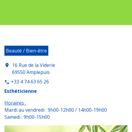
Beauté / Bien-être
16 Rue de la Viderie
location_on
69550 Amplepuis
+33 4 74 63 65 26
phone
Esthéticienne
Horaires :
Mardi au vendredi : 9h00-12h00 / 14h00-19h00
Samedi : 9h00-15h00