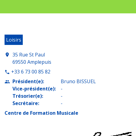
Loisirs
35 Rue St Paul
location_on
69550 Amplepuis
+33 6 73 00 85 82
phone
Président(e):
Bruno BISSUEL
people
Vice-président(e):
-
Trésorier(e):
-
Secrétaire:
-
Centre de Formation Musicale