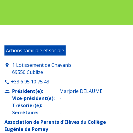
Actions familiale et sociale
1 Lotissement de Chavanis
location_on
69550 Cublize
+33 6 95 10 75 43
phone
Président(e):
Marjorie DELAUME
people
Vice-président(e):
-
Trésorier(e):
-
Secrétaire:
-
Association de Parents d'Elèves du Collège
Eugénie de Pomey