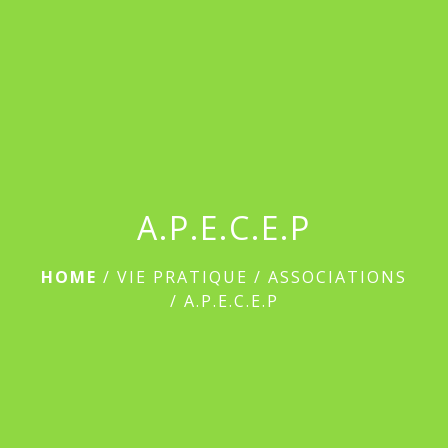
menu
A.P.E.C.E.P
HOME
/
VIE PRATIQUE
/
ASSOCIATIONS
/
A.P.E.C.E.P