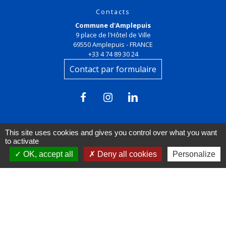
Contacts
Commune d'Amplepuis
9 place de l'Hôtel de Ville
69550 Amplepuis - FRANCE
+33 4 74 89 30 24
Contact par formulaire
This site uses cookies and gives you control over what you want
to activate
OK, accept all
Deny all cookies
Personalize
Liens
FACEBOOK
INSTAGRAM