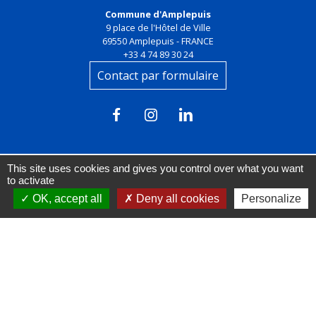
Commune d'Amplepuis
9 place de l'Hôtel de Ville
69550 Amplepuis - FRANCE
+33 4 74 89 30 24
Contact par formulaire
This site uses cookies and gives you control over what you want
to activate
OK, accept all
Deny all cookies
Personalize
Liens
FACEBOOK
INSTAGRAM
LINKEDIN