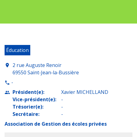
Éducation
2 rue Auguste Renoir
location_on
69550 Saint-Jean-la-Bussière
-
phone
Président(e):
Xavier MICHELLAND
people
Vice-président(e):
-
Trésorier(e):
-
Secrétaire:
-
Association de Gestion des écoles privées