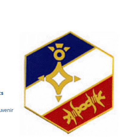
ts
uvenir