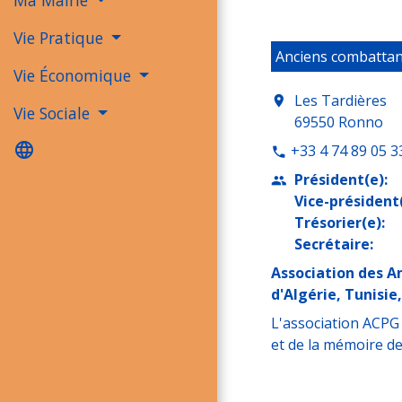
Ma Mairie
Vie Pratique
Anciens combattan
Vie Économique
Les Tardières
location_on
Vie Sociale
69550 Ronno
language
+33 4 74 89 05 3
phone
Président(e):
people
Vice-président(
Trésorier(e):
Secrétaire:
Association des A
d'Algérie, Tunisie
L'association ACPG 
et de la mémoire d