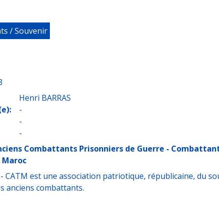
ts / Souvenir
3
Henri BARRAS
e):
-
-
-
nciens Combattants Prisonniers de Guerre - Combattan
, Maroc
- CATM est une association patriotique, républicaine, du so
es anciens combattants.