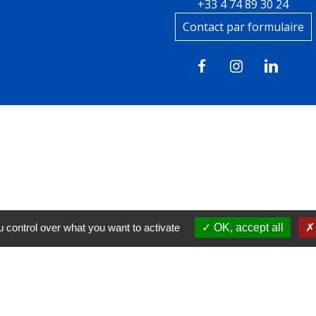
+33 4 74 89 30 24
Contact par formulaire
 control over what you want to activate
OK, accept all
tions légales
-
Politique de confidentialité
-
Accessibilité