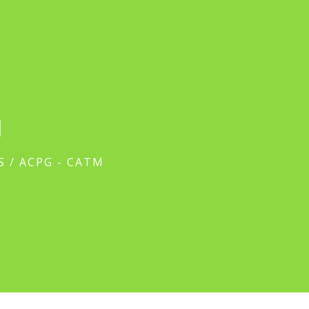
M
S
/
ACPG - CATM