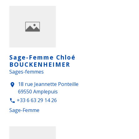
Sage-Femme Chloé
BOUCKENHEIMER
Sages-femmes
18 rue Jeannette Ponteille
location_on
69550 Amplepuis
+33 6 63 29 14 26
phone
Sage-Femme