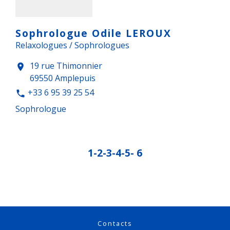
Sophrologue Odile LEROUX
Relaxologues / Sophrologues
19 rue Thimonnier
location_on
69550 Amplepuis
+33 6 95 39 25 54
phone
Sophrologue
1
-2
-3
-4
-5
-
6
Contacts