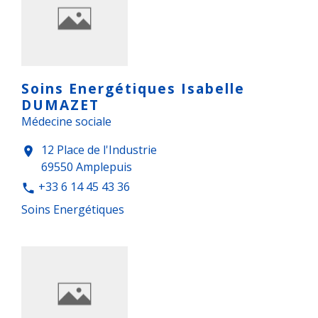
Soins Energétiques Isabelle
DUMAZET
Médecine sociale
12 Place de l'Industrie
location_on
69550 Amplepuis
+33 6 14 45 43 36
phone
Soins Energétiques