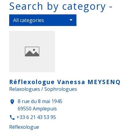
Search by category -
All categories
Réflexologue Vanessa MEYSENQ
Relaxologues / Sophrologues
8 rue du 8 mai 1945
location_on
69550 Amplepuis
+33 6 21 43 53 95
phone
Réflexologue