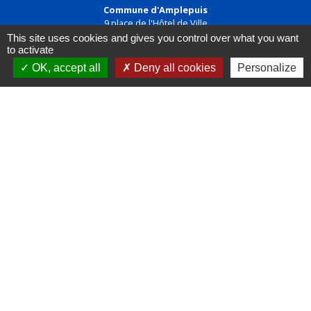
Commune d'Amplepuis
9 place de l'Hôtel de Ville
69550 Amplepuis - FRANCE
This site uses cookies and gives you control over what you want
+33 4 74 89 30 24
to activate
OK, accept all
Deny all cookies
Personalize
Contact par formulaire
Liens
FACEBOOK
INSTAGRAM
LINKEDIN