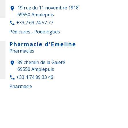
19 rue du 11 novembre 1918
location_on
69550 Amplepuis
+33 7 63 74 57 77
phone
Pédicures - Podologues
Pharmacie d'Emeline
Pharmacies
89 chemin de la Gaieté
location_on
69550 Amplepuis
+33 4 74 89 33 46
phone
Pharmacie