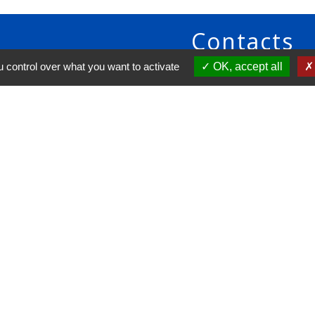
Contacts
 control over what you want to activate
OK, accept all
Commune d'Amplepuis
9 place de l'Hôtel de Ville
69550 Amplepuis - FRANCE
+33 4 74 89 30 24
Contact par formulaire