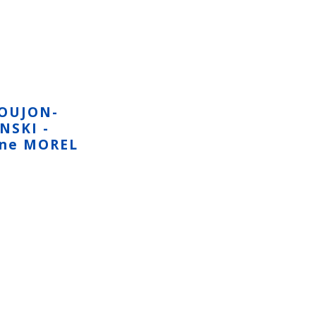
GOUJON-
NSKI -
ine MOREL