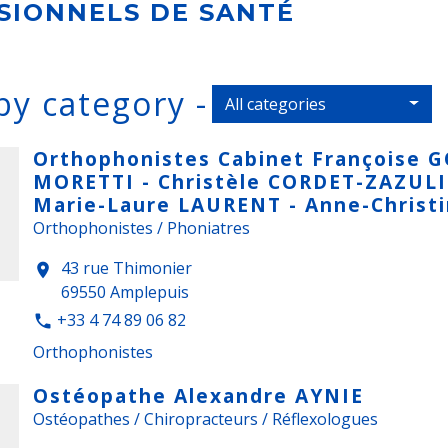
SIONNELS DE SANTÉ
by category -
All categories
Orthophonistes Cabinet Françoise 
MORETTI - Christèle CORDET-ZAZULI
Marie-Laure LAURENT - Anne-Christ
Orthophonistes / Phoniatres
43 rue Thimonier
location_on
69550 Amplepuis
+33 4 74 89 06 82
phone
Orthophonistes
Ostéopathe Alexandre AYNIE
Ostéopathes / Chiropracteurs / Réflexologues