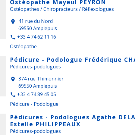
Ostéopathe Mayeul PEYRON
Ostéopathes / Chiropracteurs / Réflexologues
41 rue du Nord
location_on
69550 Amplepuis
+33 4 74 62 11 16
phone
Ostéopathe
Pédicure - Podologue Frédérique C
Pédicures-podologues
374 rue Thimonnier
location_on
69550 Amplepuis
+33 4 74 89 45 05
phone
Pédicure - Podologue
Pédicures - Podologues Agathe DEL
Estelle PHILIPPEAUX
Pédicures-podologues