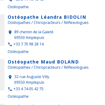
Ostéopathe
Ostéopathe Léandra BIDOLIN
Ostéopathes / Chiropracteurs / Réflexologues
89 chemin de la Gaieté
location_on
69550 Amplepuis
+33 7 70 98 28 14
phone
Ostéopathe
Ostéopathe Maud BOLAND
Ostéopathes / Chiropracteurs / Réflexologues
32 rue Auguste Villy
location_on
69550 Amplepuis
+33 4 74 05 42 75
phone
Ostéopathe