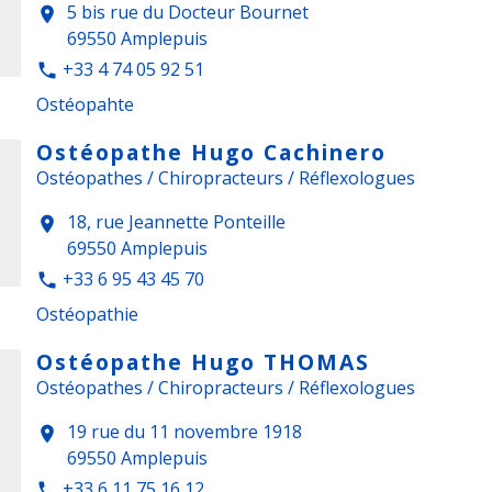
5 bis rue du Docteur Bournet
location_on
69550 Amplepuis
+33 4 74 05 92 51
phone
Ostéopahte
Ostéopathe Hugo Cachinero
Ostéopathes / Chiropracteurs / Réflexologues
18, rue Jeannette Ponteille
location_on
69550 Amplepuis
+33 6 95 43 45 70
phone
Ostéopathie
Ostéopathe Hugo THOMAS
Ostéopathes / Chiropracteurs / Réflexologues
19 rue du 11 novembre 1918
location_on
69550 Amplepuis
+33 6 11 75 16 12
phone