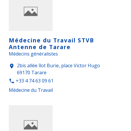
Médecine du Travail STVB
Antenne de Tarare
Médecins généralistes
2bis allée îlot Burie, place Victor Hugo
location_on
69170 Tarare
+33 4 74 63 09 61
phone
Médecine du Travail