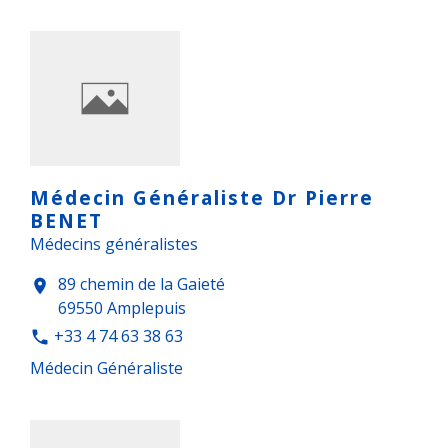
Médecin Généraliste Dr Pierre
BENET
Médecins généralistes
89 chemin de la Gaieté
location_on
69550 Amplepuis
+33 4 74 63 38 63
phone
Médecin Généraliste