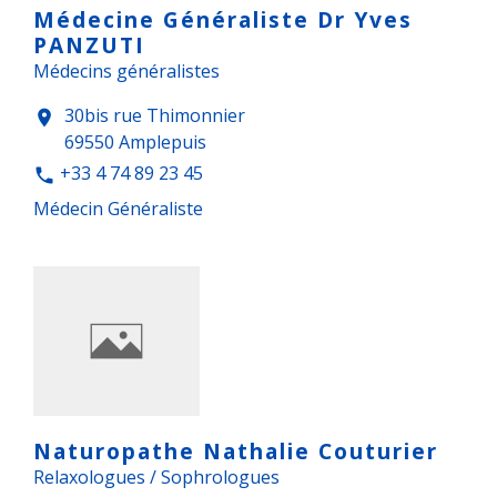
Médecine Généraliste Dr Yves
PANZUTI
Médecins généralistes
30bis rue Thimonnier
location_on
69550 Amplepuis
+33 4 74 89 23 45
phone
Médecin Généraliste
Naturopathe Nathalie Couturier
Relaxologues / Sophrologues