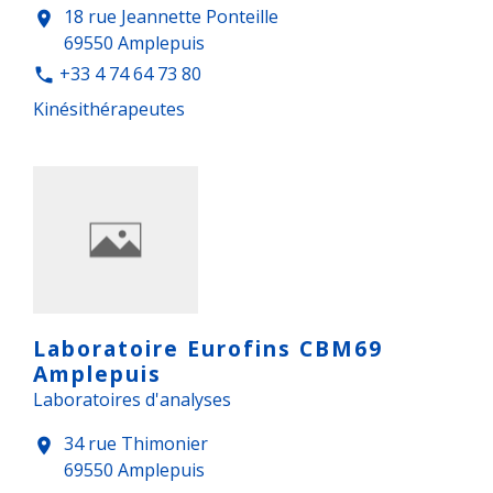
18 rue Jeannette Ponteille
location_on
69550 Amplepuis
+33 4 74 64 73 80
phone
Kinésithérapeutes
Laboratoire Eurofins CBM69
Amplepuis
Laboratoires d'analyses
34 rue Thimonier
location_on
69550 Amplepuis