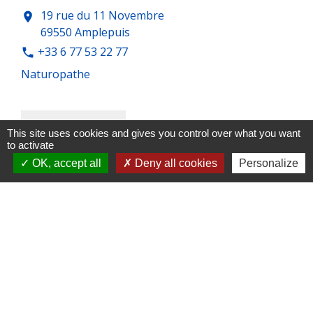
19 rue du 11 Novembre
location_on
69550 Amplepuis
+33 6 77 53 22 77
phone
Naturopathe
This site uses cookies and gives you control over what you want
to activate
OK, accept all
Deny all cookies
Personalize
Orthophoniste Christèle
CHABANNES-SUBTIL
Orthophonistes / Phoniatres
11bis rue du 8 mai
location_on
69550 Amplepuis