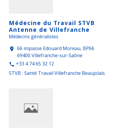
Médecine du Travail STVB
Antenne de Villefranche
Médecins généralistes
66 impasse Edouard Moreau, BP66
location_on
69400 Villefranche-sur-Saône
+33 4 74 65 32 12
phone
STVB : Santé Travail Villefranche Beaujolais