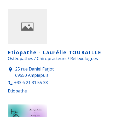
Etiopathe - Laurélie TOURAILLE
Ostéopathes / Chiropracteurs / Réflexologues
25 rue Daniel Farjot
location_on
69550 Amplepuis
+33 6 21 31 55 38
phone
Etiopathe