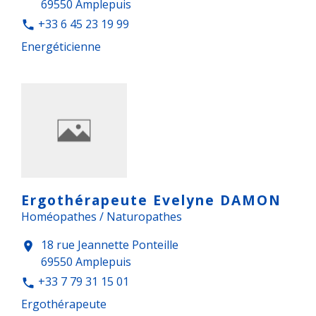
69550 Amplepuis
+33 6 45 23 19 99
phone
Energéticienne
Ergothérapeute Evelyne DAMON
Homéopathes / Naturopathes
18 rue Jeannette Ponteille
location_on
69550 Amplepuis
+33 7 79 31 15 01
phone
Ergothérapeute