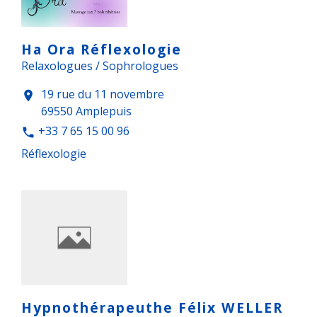
Ha Ora Réflexologie
Relaxologues / Sophrologues
19 rue du 11 novembre
location_on
69550 Amplepuis
+33 7 65 15 00 96
phone
Réflexologie
Hypnothérapeuthe Félix WELLER