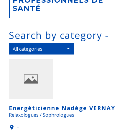
PROFESSIONNELS DE
SANTÉ
Search by category -
All categories
Energéticienne Nadège VERNAY
Relaxologues / Sophrologues
-
location_on