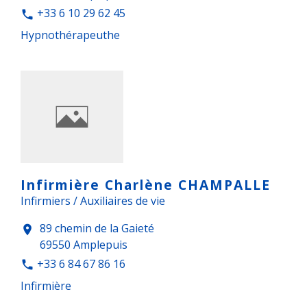
+33 6 10 29 62 45
phone
Hypnothérapeuthe
Infirmière Charlène CHAMPALLE
Infirmiers / Auxiliaires de vie
89 chemin de la Gaieté
location_on
69550 Amplepuis
+33 6 84 67 86 16
phone
Infirmière