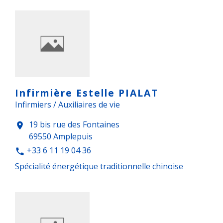
Infirmière Estelle PIALAT
Infirmiers / Auxiliaires de vie
19 bis rue des Fontaines
location_on
69550 Amplepuis
+33 6 11 19 04 36
phone
Spécialité énergétique traditionnelle chinoise