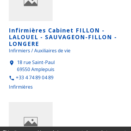
Infirmières Cabinet FILLON -
LALOUEL - SAUVAGEON-FILLON -
LONGERE
Infirmiers / Auxiliaires de vie
18 rue Saint-Paul
location_on
69550 Amplepuis
+33 4 74 89 04 89
phone
Infirmières