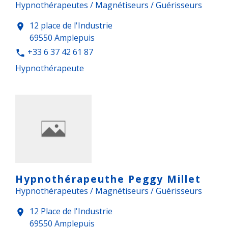
Hypnothérapeutes / Magnétiseurs / Guérisseurs
12 place de l'Industrie
location_on
69550 Amplepuis
+33 6 37 42 61 87
phone
Hypnothérapeute
Hypnothérapeuthe Peggy Millet
Hypnothérapeutes / Magnétiseurs / Guérisseurs
12 Place de l'Industrie
location_on
69550 Amplepuis