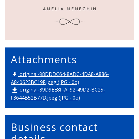
Attachments
original-98DDDC64-8ADC-4DA8-A886-
file_download
A840623BC19F.jpeg (JPG - 0o)
original-39D9EE8F-AF92-49D2-BC25-
file_download
F3644B52B77D.jpeg (JPG - 0o)
Business contact
details