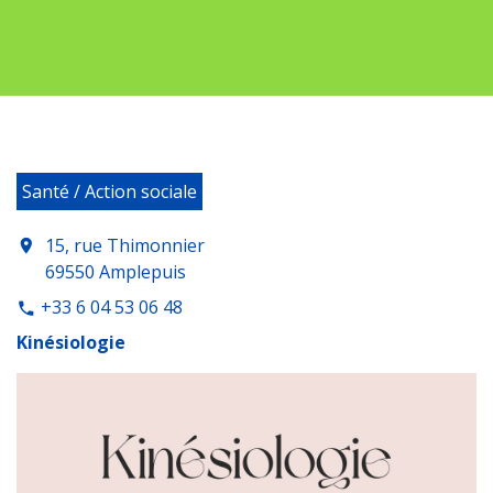
Santé / Action sociale
15, rue Thimonnier
location_on
69550 Amplepuis
+33 6 04 53 06 48
phone
Kinésiologie