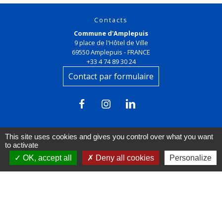
Contacts
Commune d'Amplepuis
9 place de l'Hôtel de Ville
69550 Amplepuis - FRANCE
+33 4 74 89 30 24
Contact par formulaire
This site uses cookies and gives you control over what you want
to activate
OK, accept all
Deny all cookies
Personalize
Liens
FACEBOOK
INSTAGRAM