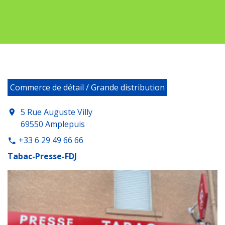
Commerce de détail / Grande distribution
5 Rue Auguste Villy
location_on
69550 Amplepuis
+33 6 29 49 66 66
phone
Tabac-Presse-FDJ