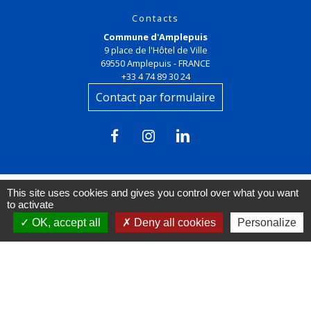
Contacts
Commune d'Amplepuis
9 place de l'Hôtel de Ville
69550 Amplepuis - FRANCE
+33 4 74 89 30 24
Contact par formulaire
This site uses cookies and gives you control over what you want
to activate
Liens
OK, accept all
Deny all cookies
Personalize
FACEBOOK
INSTAGRAM