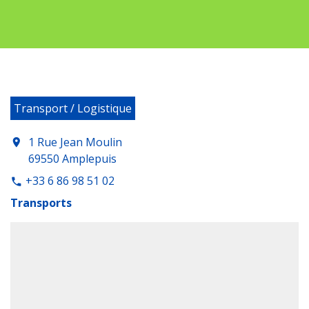
Transport / Logistique
1 Rue Jean Moulin
location_on
69550 Amplepuis
+33 6 86 98 51 02
phone
Transports