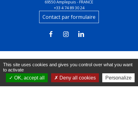
69550 Amplepuis - FRANCE
+33 4 74 89 30 24
Contact par formulaire
This site uses cookies and gives you control over what you want
to activate
Liens
OK, accept all
Deny all cookies
Personalize
FACEBOOK
INSTAGRAM
LINKEDIN
Mentions légales
-
Politique de confidentialité
-