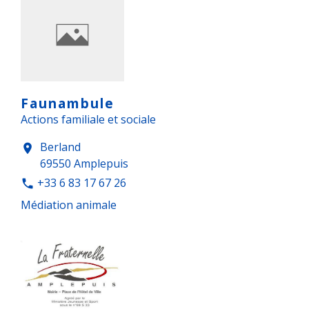
Faunambule
Actions familiale et sociale
Berland
location_on
69550 Amplepuis
+33 6 83 17 67 26
phone
Médiation animale