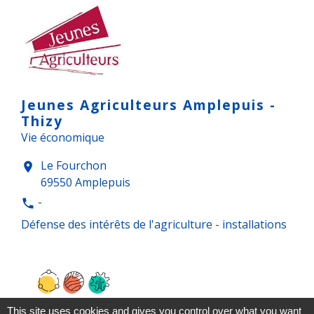
Jeunes Agriculteurs Amplepuis -
Thizy
Vie économique
Le Fourchon
location_on
69550 Amplepuis
-
phone
Défense des intérêts de l'agriculture - installations
This site uses cookies and gives you control over what you want