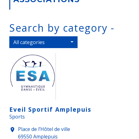
Search by category -
All categories
Eveil Sportif Amplepuis
Sports
Place de l’Hôtel de ville
location_on
69550 Amplepuis