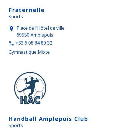
Fraternelle
Sports
Place de l’Hôtel de ville
location_on
69550 Amplepuis
+33 6 08 84 89 32
phone
Gymnastique Mixte
Handball Amplepuis Club
Sports