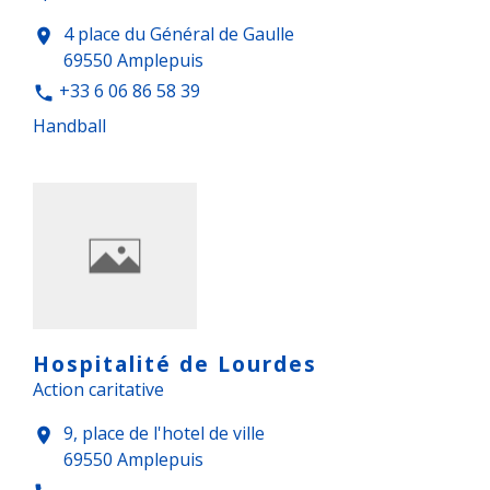
4 place du Général de Gaulle
location_on
69550 Amplepuis
+33 6 06 86 58 39
phone
Handball
Hospitalité de Lourdes
Action caritative
9, place de l'hotel de ville
location_on
69550 Amplepuis