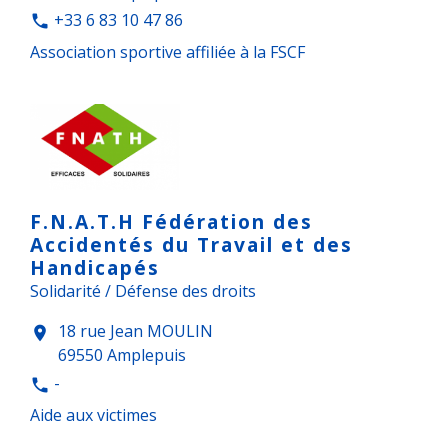
+33 6 83 10 47 86
phone
Association sportive affiliée à la FSCF
F.N.A.T.H Fédération des
Accidentés du Travail et des
Handicapés
Solidarité / Défense des droits
18 rue Jean MOULIN
location_on
69550 Amplepuis
-
phone
Aide aux victimes