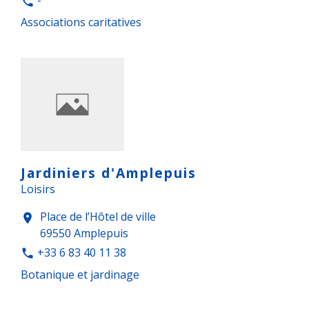
-
phone
Associations caritatives
Jardiniers d'Amplepuis
Loisirs
Place de l’Hôtel de ville
location_on
69550 Amplepuis
+33 6 83 40 11 38
phone
Botanique et jardinage