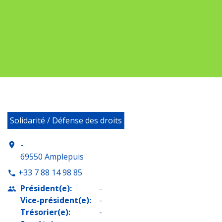
Solidarité / Défense des droits
-
location_on
69550 Amplepuis
+33 7 88 14 98 85
phone
Président(e):
-
people
Vice-président(e):
-
Trésorier(e):
-