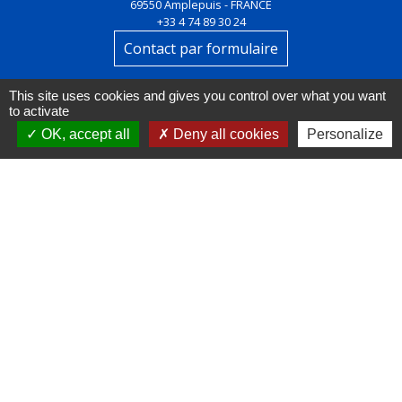
69550 Amplepuis - FRANCE
+33 4 74 89 30 24
Contact par formulaire
This site uses cookies and gives you control over what you want
to activate
OK, accept all
Deny all cookies
Personalize
Liens
FACEBOOK
INSTAGRAM
LINKEDIN
Mentions légales
-
Politique de confidentialité
-