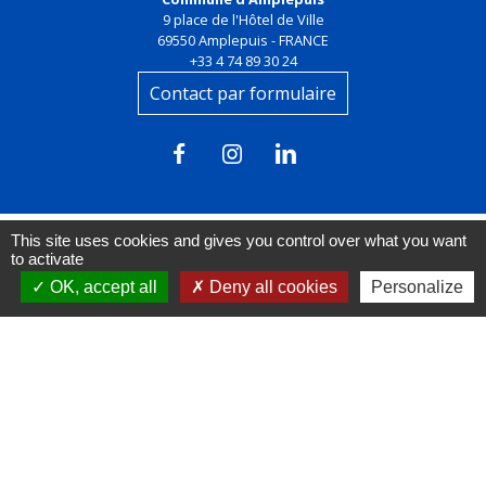
9 place de l'Hôtel de Ville
69550 Amplepuis - FRANCE
+33 4 74 89 30 24
Contact par formulaire
This site uses cookies and gives you control over what you want
to activate
Liens
OK, accept all
Deny all cookies
Personalize
FACEBOOK
INSTAGRAM
LINKEDIN