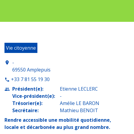
Vie citoyenne
-
location_on
69550 Amplepuis
+33 7 81 55 19 30
phone
Président(e):
Etienne LECLERC
people
Vice-président(e):
-
Trésorier(e):
Amélie LE BARON
Secrétaire:
Mathieu BENOIT
Rendre accessible une mobilité quotidienne,
locale et décarbonée au plus grand nombre.