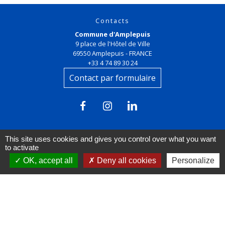
Contacts
Commune d'Amplepuis
9 place de l'Hôtel de Ville
69550 Amplepuis - FRANCE
+33 4 74 89 30 24
Contact par formulaire
This site uses cookies and gives you control over what you want
to activate
OK, accept all
Deny all cookies
Personalize
Liens
FACEBOOK
INSTAGRAM