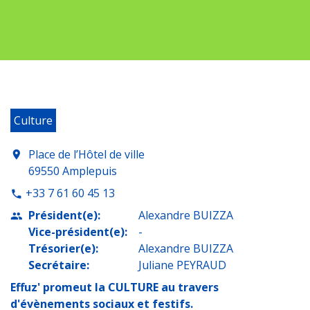
Culture
Place de l’Hôtel de ville
location_on
69550 Amplepuis
+33 7 61 60 45 13
phone
Président(e):
Alexandre BUIZZA
people
Vice-président(e):
-
Trésorier(e):
Alexandre BUIZZA
Secrétaire:
Juliane PEYRAUD
Effuz' promeut la CULTURE au travers
d'évènements sociaux et festifs.